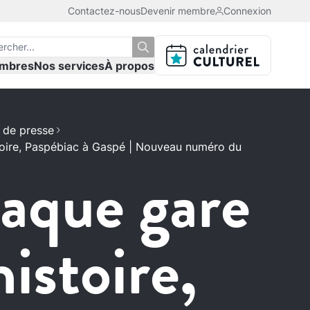
Contactez-nous
Devenir membre
Connexion
mbres
Nos services
À propos
de presse
toire, Paspébiac à Gaspé | Nouveau numéro du
aque gare
histoire,