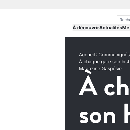
À découvrir
Actualités
Me
Accueil
Communiqués 
À chaque gare son his
Magazine Gaspésie
À ch
son 