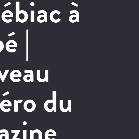
ébiac à
é |
veau
éro du
azine