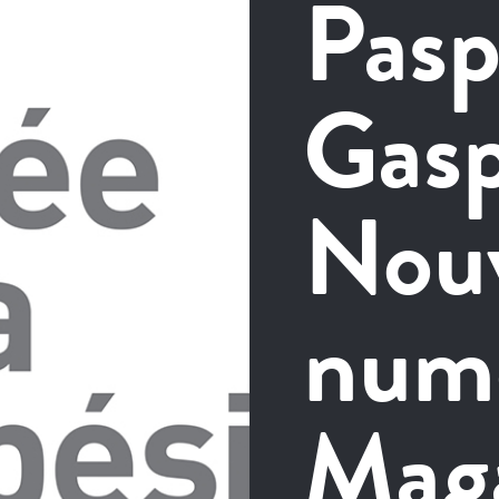
Pasp
Gasp
Nou
num
Mag