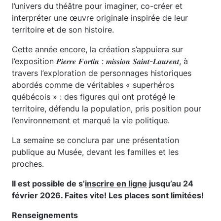
l’univers du théâtre pour imaginer, co-créer et
interpréter une œuvre originale inspirée de leur
territoire et de son histoire.
Cette année encore, la création s’appuiera sur
l’exposition 𝑷𝒊𝒆𝒓𝒓𝒆 𝑭𝒐𝒓𝒕𝒊𝒏 : 𝒎𝒊𝒔𝒔𝒊𝒐𝒏 𝑺𝒂𝒊𝒏𝒕-𝑳𝒂𝒖𝒓𝒆𝒏𝒕, à
travers l’exploration de personnages historiques
abordés comme de véritables « superhéros
québécois » : des figures qui ont protégé le
territoire, défendu la population, pris position pour
l’environnement et marqué la vie politique.
La semaine se conclura par une présentation
publique au Musée, devant les familles et les
proches.
Il est possible de s’
inscrire en ligne
jusqu’au 24
février 2026. Faites vite! Les places sont limitées!
Renseignements