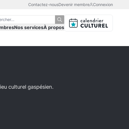
Contactez-nous
Devenir membre
Connexion
mbres
Nos services
À propos
eu culturel gaspésien.