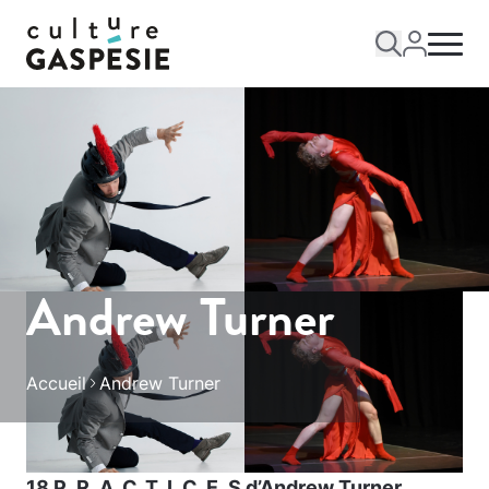
Andrew Turner
Accueil
Andrew Turner
18 P_R_A_C_T_I_C_E_S d’Andrew Turner