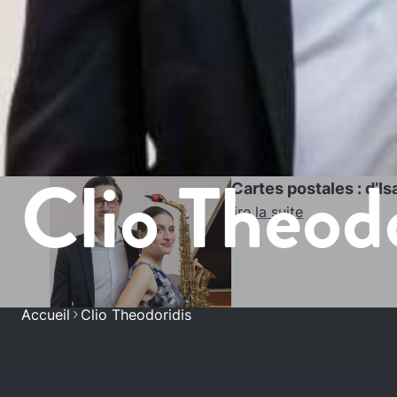
Clio Theod
Cartes postales : d’I
Lire la suite
Accueil
Clio Theodoridis