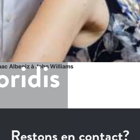
oridis
saac Albeniz à John Williams
Restons en contact?