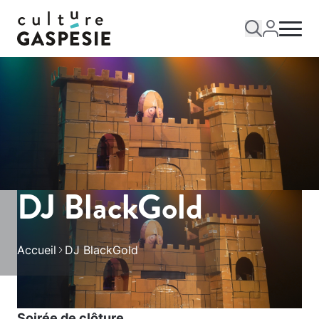
DJ BlackGold
Accueil
DJ BlackGold
Soirée de clôture