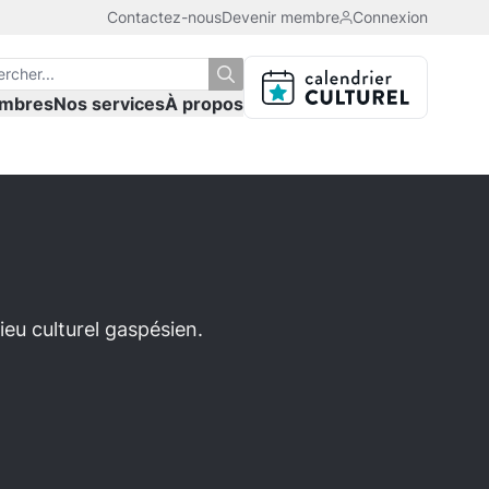
Contactez-nous
Devenir membre
Connexion
mbres
Nos services
À propos
eu culturel gaspésien.