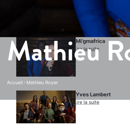
Mathieu R
Mi’gmafrica
Lire la suite
Accueil
Mathieu Royer
Yves Lambert
Lire la suite