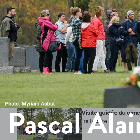
Pascal Alai
Visite guidée du cime
Lire la suite