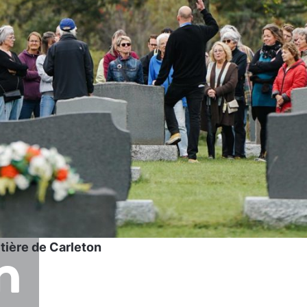
n
tière de Carleton