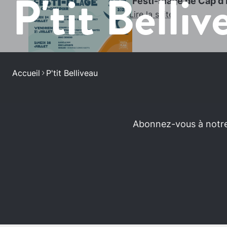
P'tit Belliv
Festi-Plage de Cap d’
Lire la suite
Accueil
P'tit Belliveau
Abonnez-vous à notre 