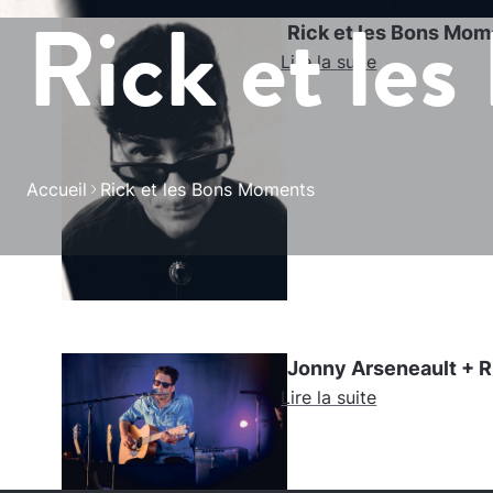
Rick et le
Rick et les Bons Mom
Lire la suite
Accueil
Rick et les Bons Moments
Jonny Arseneault + R
Lire la suite