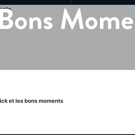
s Bons Mome
ents
ick et les bons moments