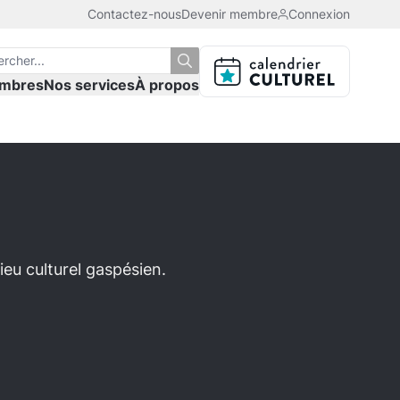
Contactez-nous
Devenir membre
Connexion
mbres
Nos services
À propos
eu culturel gaspésien.