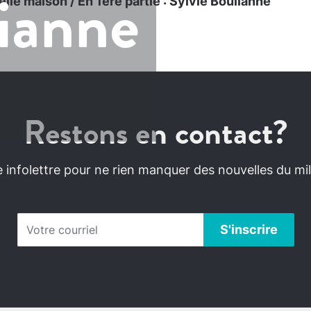
lianne
elle maison / En 1ère partie : Sylvie Boulianne
Restons en contact?
infolettre pour ne rien manquer des nouvelles du mili