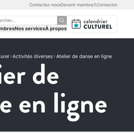
Contactez-nous
Devenir membre
Connexion
mbres
Nos services
À propos
ier de
turel
Activités diverses
Atelier de danse en ligne
e en ligne