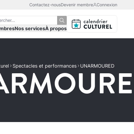
Contactez-nous
Devenir membre
Connexion
mbres
Nos services
À propos
ARMOURE
turel
Spectacles et performances
UNARMOURED