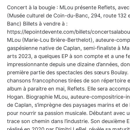
Concert à la bougie : MLou présente Reflets, ave
(Musée culturel de Coin-du-Banc, 294, route 132 e
Banc) Billets à vendre à :
https://lepointdevente.com/billets/concertsalab
MLou (Marie-Lou Brière-Berthelot), auteure-compo
gaspésienne native de Caplan, semi-finaliste à Ma
arts 2023, a quelques EP à son compte et a une fe
impressionnante depuis une dizaine d’années, dont
première partie des spectacles des sœurs Boulay. 
chansons francophones tirées de son répertoire e
album à paraitre en mai, Reflets. Elle sera accom
Hogan. Biographie MLou, auteure-compositrice-int
de Caplan, s’imprègne des paysages marins et de l
pour nourrir sa passion musicale. Débutant avec u
trace son chemin dans l’industrie. Son deuxième EP
réalisé en 2020 par Dimitri LeBel, révèle sa maturi