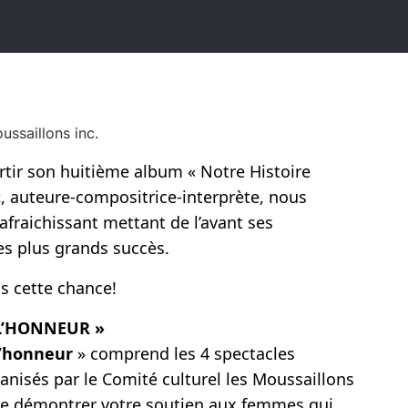
ussaillons inc.
rtir son huitième album « Notre Histoire
t
, auteure-compositrice-interprète, nous
afraichissant mettant de l’avant ses
es plus grands succès.
s cette chance!
L’HONNEUR »
’honneur
» comprend les 4 spectacles
ganisés par le Comité culturel les Moussaillons
de démontrer votre soutien aux femmes qui