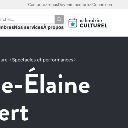
Contactez-nous
Devenir membre
Connexion
mbres
Nos services
À propos
turel
Spectacles et performances
e-Élaine
ert