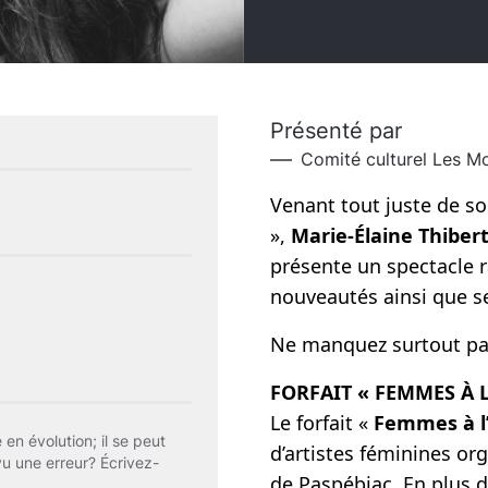
Présenté par
Comité culturel Les Mo
Venant tout juste de so
»,
Marie-Élaine Thiber
présente un spectacle r
nouveautés ainsi que s
Ne manquez surtout pa
FORFAIT « FEMMES À 
Le forfait «
Femmes à l
 en évolution; il se peut
d’artistes féminines or
vu une erreur? Écrivez-
de Paspébiac. En plus 