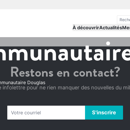
À découvrir
Actualités
Me
mmunautaire
Restons en contact?
mmunautaire Douglas
infolettre pour ne rien manquer des nouvelles du mili