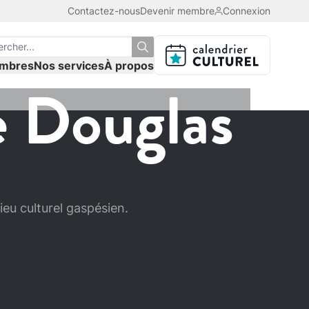
Contactez-nous
Devenir membre
Connexion
mbres
Nos services
À propos
 Douglas
eu culturel gaspésien.