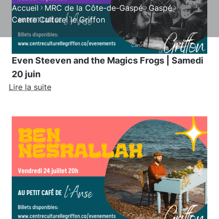
Accueil
MRC de la Côte-de-Gaspé
Gaspé
Centre Culturel le Griffon
Even Steeven and the Magics Frogs | Samedi
20 juin
Lire la suite