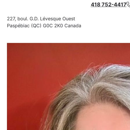
418 752-4417
227, boul. G.D. Lévesque Ouest
Paspébiac (QC) G0C 2K0 Canada