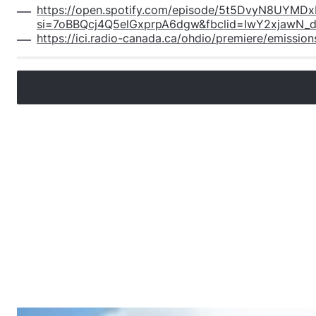
https://open.spotify.com/episode/5t5DvyN8UYM
si=7oBBQcj4Q5elGxprpA6dgw&fbclid=IwY2xjaw
https://ici.radio-canada.ca/ohdio/premiere/emission