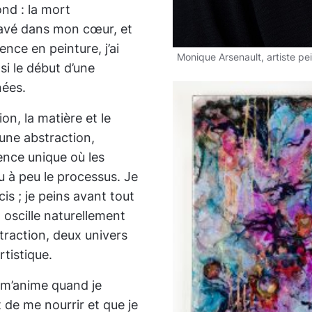
nd : la mort
ravé dans mon cœur, et
ce en peinture, j’ai
Monique Arsenault, artiste pe
si le début d’une
nées.
on, la matière et le
d’une abstraction,
ence unique où les
u à peu le processus. Je
s ; je peins avant tout
 oscille naturellement
bstraction, deux univers
tistique.
 m’anime quand je
 de me nourrir et que je