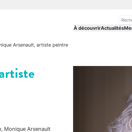
À découvrir
Actualités
Me
ique Arsenault, artiste peintre
rtiste
ne, Monique Arsenault