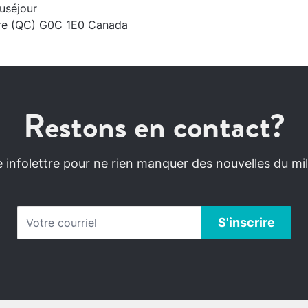
uséjour
re (QC) G0C 1E0 Canada
Restons en contact?
infolettre pour ne rien manquer des nouvelles du mili