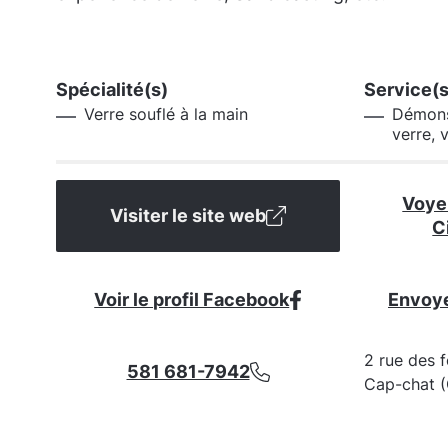
Spécialité(s)
Service(s
Verre souflé à la main
Démonst
verre, 
Voyez
Visiter le site web
C
Voir le profil Facebook
Envoye
2 rue des 
581 681-7942
Cap-chat 