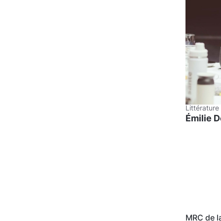
Littérature
Émilie 
MRC de l