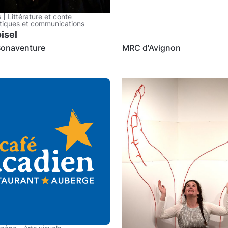
s
Littérature et conte
tiques et communications
isel
onaventure
MRC d'Avignon