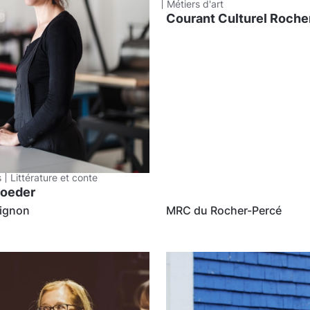
Métiers d'art
Courant Culturel Roche
s
Littérature et conte
Moeder
ignon
MRC du Rocher-Percé