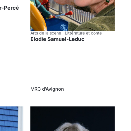
r-Percé
Arts de la scène
Littérature et conte
Elodie Samuel-Leduc
MRC d'Avignon