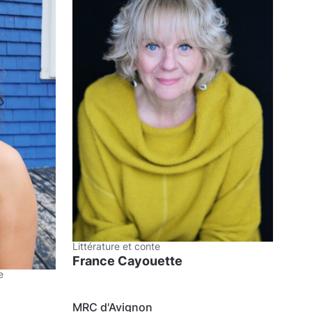
Littérature et conte
France Cayouette
e
MRC d'Avignon