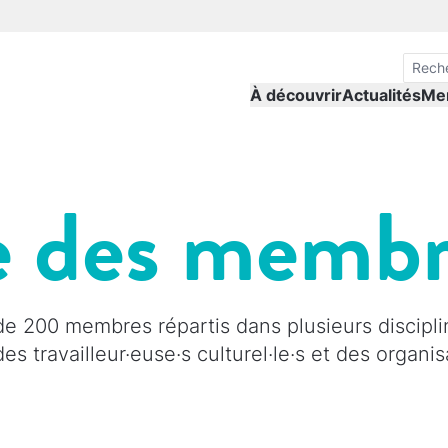
À découvrir
Actualités
Me
e des memb
 200 membres répartis dans plusieurs discipli
, des travailleur·euse·s culturel·le·s et des organ