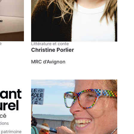
e
Littérature et conte
Christine Porlier
MRC d'Avignon
tions
 patrimoine