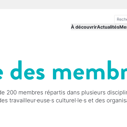
À découvrir
Actualités
Me
e des memb
 200 membres répartis dans plusieurs discipli
, des travailleur·euse·s culturel·le·s et des organ