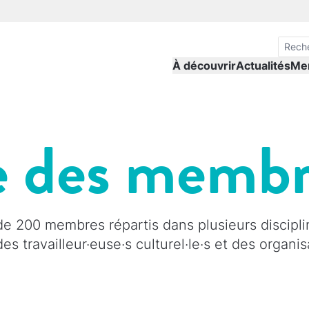
À découvrir
Actualités
Me
e des memb
 200 membres répartis dans plusieurs discipli
, des travailleur·euse·s culturel·le·s et des organ