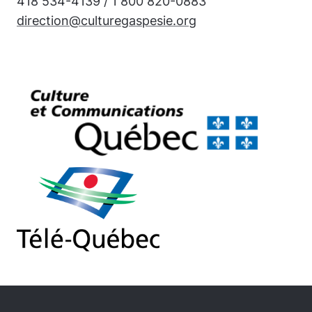
418 534-4139 / 1 800 820-0883
direction@culturegaspesie.org