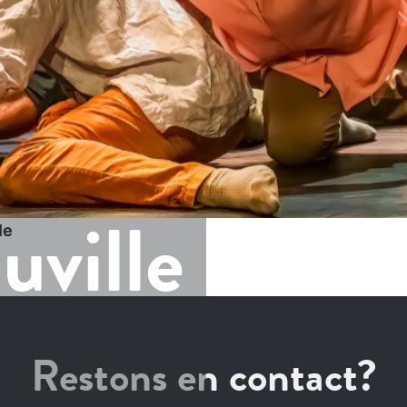
uville
le
Restons en contact?