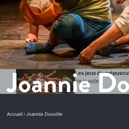
Joannie Do
Les jeux du crépuscu
Lire la suite
Accueil
Joannie Douville